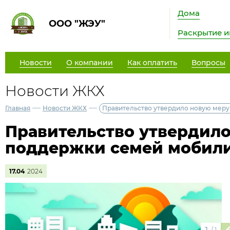
Дома
ООО "ЖЭУ"
Раскрытие 
Новости
О компании
Как оплатить
Вопросы
Новости ЖКХ
—
—
Главная
Новости ЖКХ
Правительство утвердило новую мер
Правительство утвердил
поддержки семей мобил
17.04
2024
/
1