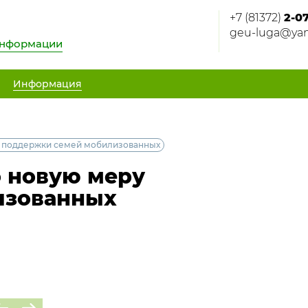
+7 (81372)
2-0
geu-luga@yan
информации
Информация
у поддержки семей мобилизованных
о новую меру
изованных