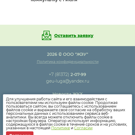
Оставить заявку
2026 © ООО "ЖЭУ"
Политика конфиденциальности
+7 (81372)
2-07-99
geu-luga@yandex.ru
Новости ЖКХ
Для улучшения работы сайта и его взаимодействия с
Новости компании
пользователями мы используем файлы cookie. Продолжая
пользоваться сайтом, вы соглашаетесь с использованием
Как оплатить
файлов cookie и выражаете своё согласие на обработку ваших
персональных данных с использованием сервиса веб-
Дома
аналитики. Вы всегда можете отключить файлы cookie в
настройках браузера. Оператор использует информацию,
Раскрытие информации
содержащуюся в файлах cookie в течение сроков и на условиях,
указанных в настоящей
Политике
и
Согласии
Вопросы