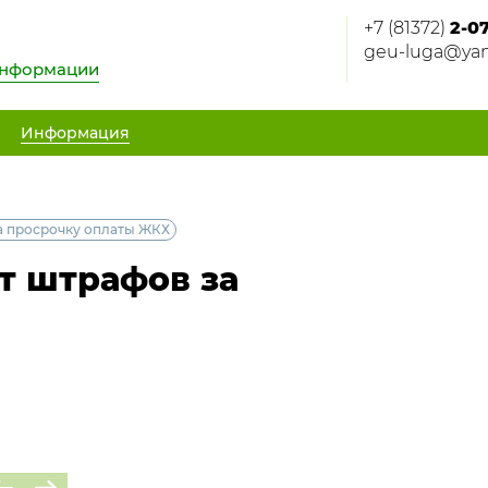
+7 (81372)
2-0
geu-luga@yan
информации
Информация
а просрочку оплаты ЖКХ
т штрафов за