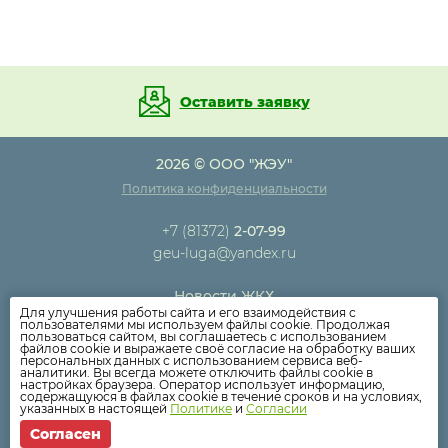
Оставить заявку
2026 © ООО "ЖЭУ"
Политика конфиденциальности
+7 (81372)
2-07-99
geu-luga@yandex.ru
Новости ЖКХ
Для улучшения работы сайта и его взаимодействия с
Новости компании
пользователями мы используем файлы cookie. Продолжая
пользоваться сайтом, вы соглашаетесь с использованием
Как оплатить
файлов cookie и выражаете своё согласие на обработку ваших
персональных данных с использованием сервиса веб-
Дома
аналитики. Вы всегда можете отключить файлы cookie в
настройках браузера. Оператор использует информацию,
Раскрытие информации
содержащуюся в файлах cookie в течение сроков и на условиях,
указанных в настоящей
Политике
и
Согласии
Вопросы
Согласен